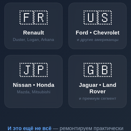
🇫🇷
🇺🇸
Renault
Ford • Chevrolet
Duster, Logan, Arkana
и другие американцы
🇯🇵
🇬🇧
Nissan • Honda
Jaguar • Land
Rover
Mazda, Mitsubishi
и премиум сегмент
И это ещё не всё
— ремонтируем практически