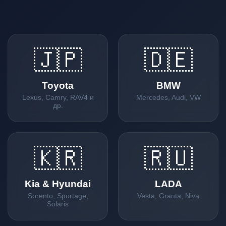
🇯🇵
🇩🇪
Toyota
BMW
Lexus, Camry, RAV4 и
Mercedes, Audi, VW
др.
🇰🇷
🇷🇺
Kia & Hyundai
LADA
Sorento, Sportage,
Vesta, Granta, Niva
Solaris