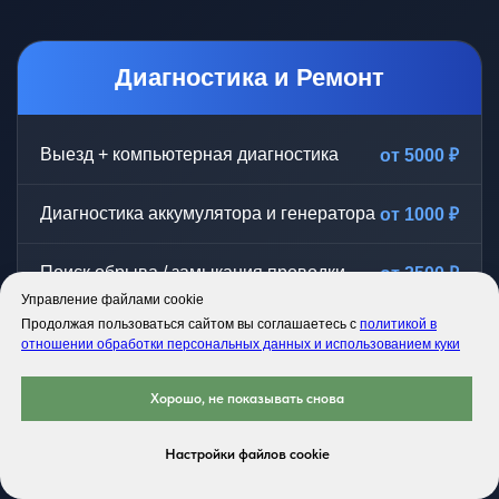
Диагностика и Ремонт
Выезд + компьютерная диагностика
от 5000 ₽
Диагностика аккумулятора и генератора
от 1000 ₽
Поиск обрыва / замыкания проводки
от 2500 ₽
Управление файлами cookie
Продолжая пользоваться сайтом вы соглашаетесь с
политикой в
Ремонт стартера / генератора
от 8000 ₽
отношении обработки персональных данных и использованием куки
Хорошо, не показывать снова
Сейчас на линии
2 мастера
Установка оборудования
Настройки файлов cookie
● онлайн • готовы к выезду