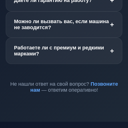
+
Даёте ли гарантию на работу?
выполняем.
Да, даём гарантию от 3 до 12 месяцев в
Можно ли вызвать вас, если машина
зависимости от вида работ.
+
не заводится?
Конечно. Это одна из самых частых проблем, с
Работаете ли с премиум и редкими
которой мы помогаем (стартер, аккумулятор,
+
марками?
иммобилайзер, топливный насос и т.д.).
Да. У нас большой опыт с BMW, Mercedes,
Audi, Porsche, Land Rover, Jaguar и другими
премиум автомобилями.
Не нашли ответ на свой вопрос?
Позвоните
нам
— ответим оперативно!